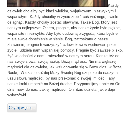
Każdy
człowiek chciałby być kimś wielkim, wyjątkowym, niezwykłym i
wspaniałym. Każdy chciałby w życiu zrobić coś ważnego, i wiele
osiągnąć. Każdy chciały zostać sławnym. Także Bóg, który jest
naszym najlepszym Ojcem, pragnie, aby nasze życie było piękne,
wspaniałe i niezwykłe. Aby było cudowną przygodą, która będzie
miała swoje dopełnienie w niebie. Bóg, zatroskany o nasze
zbawienie, pragnie towarzyszyć człowiekowi w wędrówce przez
życie i udziela nam wspaniałej pomocy. Pragnie być zawsze blisko,
żyć w jedności z nami, mieszkać w naszym sercu. Kieruje też do
nas swoje słowa, swoją naukę, Bożą mądrość. Nie ma większej
mądrości dla człowieka, jak wsłuchiwanie się w Boży głos, w Bożą
Naukę. W czasie każdej Mszy Świętej Bóg szepcze do naszych
uszu słowa mądrości, by nas przekonać o swojej miłości i aby
nasze kroki umocnić na Bożej drodze. Przypomnijmy sobie co On
dziś mówi do nas. Jakiej mądrości On dziś udziela, jakie daje
wskazówki.
Czytaj więcej...