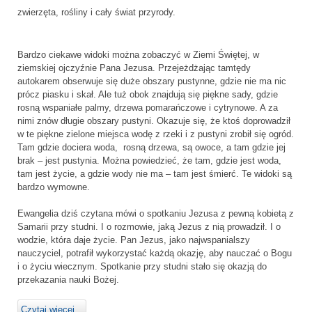
zwierzęta, rośliny i cały świat przyrody.
Bardzo ciekawe widoki można zobaczyć w Ziemi Świętej, w
ziemskiej ojczyźnie Pana Jezusa. Przejeżdżając tamtędy
autokarem obserwuje się duże obszary pustynne, gdzie nie ma nic
prócz piasku i skał. Ale tuż obok znajdują się piękne sady, gdzie
rosną wspaniałe palmy, drzewa pomarańczowe i cytrynowe. A za
nimi znów długie obszary pustyni. Okazuje się, że ktoś doprowadził
w te piękne zielone miejsca wodę z rzeki i z pustyni zrobił się ogród.
Tam gdzie dociera woda, rosną drzewa, są owoce, a tam gdzie jej
brak – jest pustynia. Można powiedzieć, że tam, gdzie jest woda,
tam jest życie, a gdzie wody nie ma – tam jest śmierć. Te widoki są
bardzo wymowne.
Ewangelia dziś czytana mówi o spotkaniu Jezusa z pewną kobietą z
Samarii przy studni. I o rozmowie, jaką Jezus z nią prowadził. I o
wodzie, która daje życie. Pan Jezus, jako najwspanialszy
nauczyciel, potrafił wykorzystać każdą okazję, aby nauczać o Bogu
i o życiu wiecznym. Spotkanie przy studni stało się okazją do
przekazania nauki Bożej.
Czytaj więcej...