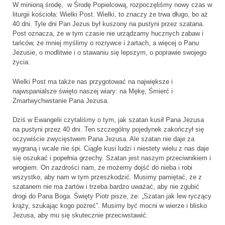
W minioną środę, w Środę Popielcową, rozpoczęliśmy nowy czas w
liturgii kościoła: Wielki Post. Wielki, to znaczy że trwa długo, bo aż
40 dni. Tyle dni Pan Jezus był kuszony na pustyni przez szatana.
Post oznacza, że w tym czasie nie urządzamy hucznych zabaw i
tańców, że mniej myślimy o rozrywce i żartach, a więcej o Panu
Jezusie, o modlitwie i o stawaniu się lepszym, o poprawie swojego
życia.
Wielki Post ma także nas przygotować na największe i
najwspanialsze święto naszej wiary: na Mękę, Śmierć i
Zmartwychwstanie Pana Jezusa.
Dziś w Ewangelii czytaliśmy o tym, jak szatan kusił Pana Jezusa
na pustyni przez 40 dni. Ten szczególny pojedynek zakończył się
oczywiście zwycięstwem Pana Jezusa. Ale szatan nie daje za
wygraną i wcale nie śpi. Ciągle kusi ludzi i niestety wielu z nas daje
się oszukać i popełnia grzechy. Szatan jest naszym przeciwnikiem i
wrogiem. On zazdrości nam, że możemy dojść do nieba i robi
wszystko, aby nam w tym przeszkodzić. Musimy pamiętać, że z
szatanem nie ma żartów i trzeba bardzo uważać, aby nie zgubić
drogi do Pana Boga. Święty Piotr pisze, że: „Szatan jak lew ryczący
krąży, szukając kogo pożreć”. Musimy być mocni w wierze i blisko
Jezusa, aby mu się skutecznie przeciwstawić.