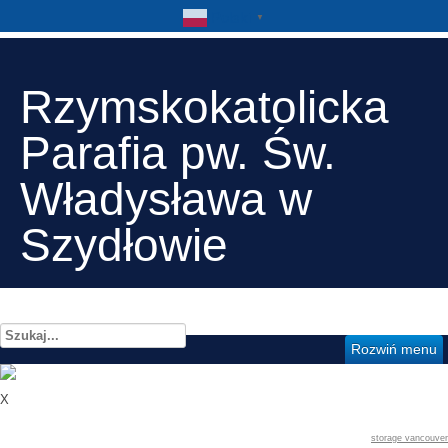
Polski
▼
Rzymskokatolicka
Parafia pw. Św.
Władysława w
Szydłowie
Szukaj...
Rozwiń menu
X
storage vancouver