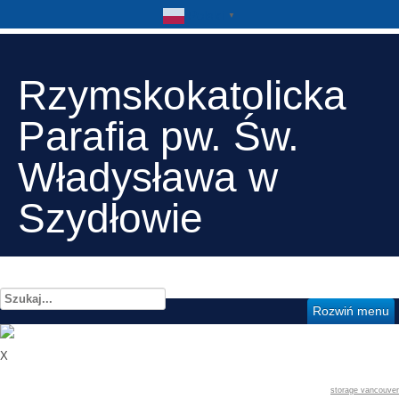
Polski
▼
Rzymskokatolicka
Parafia pw. Św.
Władysława w
Szydłowie
Szukaj...
Rozwiń menu
X
storage vancouver