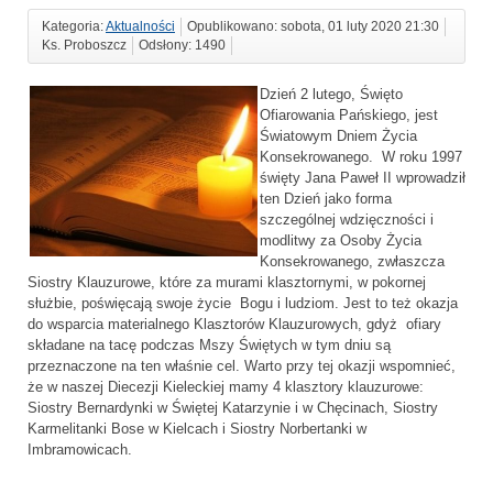
Kategoria:
Aktualności
Opublikowano: sobota, 01 luty 2020 21:30
Ks. Proboszcz
Odsłony: 1490
Dzień 2 lutego, Święto
Ofiarowania Pańskiego, jest
Światowym Dniem Życia
Konsekrowanego. W roku 1997
święty Jana Paweł II wprowadził
ten Dzień jako forma
szczególnej wdzięczności i
modlitwy za Osoby Życia
Konsekrowanego, zwłaszcza
Siostry Klauzurowe, które za murami klasztornymi, w pokornej
służbie, poświęcają swoje życie Bogu i ludziom. Jest to też okazja
do wsparcia materialnego Klasztorów Klauzurowych, gdyż ofiary
składane na tacę podczas Mszy Świętych w tym dniu są
przeznaczone na ten właśnie cel. Warto przy tej okazji wspomnieć,
że w naszej Diecezji Kieleckiej mamy 4 klasztory klauzurowe:
Siostry Bernardynki w Świętej Katarzynie i w Chęcinach, Siostry
Karmelitanki Bose w Kielcach i Siostry Norbertanki w
Imbramowicach.