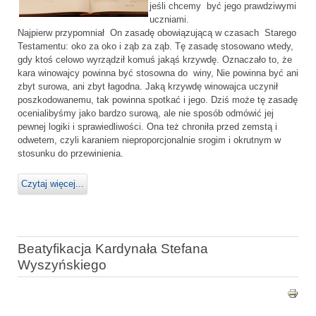
jeśli chcemy być jego prawdziwymi
uczniami.
Najpierw przypomniał On zasadę obowiązującą w czasach Starego
Testamentu: oko za oko i ząb za ząb. Tę zasadę stosowano wtedy,
gdy ktoś celowo wyrządził komuś jakąś krzywdę. Oznaczało to, że
kara winowajcy powinna być stosowna do winy, Nie powinna być ani
zbyt surowa, ani zbyt łagodna. Jaką krzywdę winowajca uczynił
poszkodowanemu, tak powinna spotkać i jego. Dziś może tę zasadę
ocenialibyśmy jako bardzo surową, ale nie sposób odmówić jej
pewnej logiki i sprawiedliwości. Ona też chroniła przed zemstą i
odwetem, czyli karaniem nieproporcjonalnie srogim i okrutnym w
stosunku do przewinienia.
Czytaj więcej...
Beatyfikacja Kardynała Stefana
Wyszyńskiego